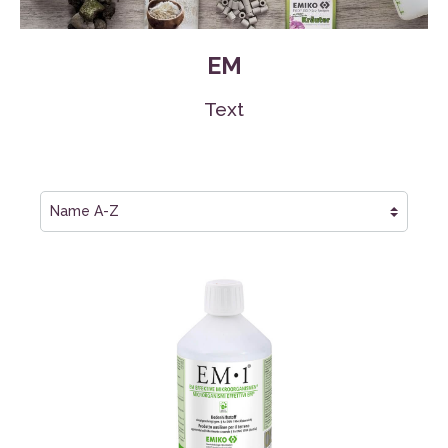
EM
Text