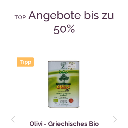
50%
Tipp
Olivi - Griechisches Bio
Natives Olivenöl Extra -
3,0L
Inhalt:
3 l
(12,33 €* / 1 l)