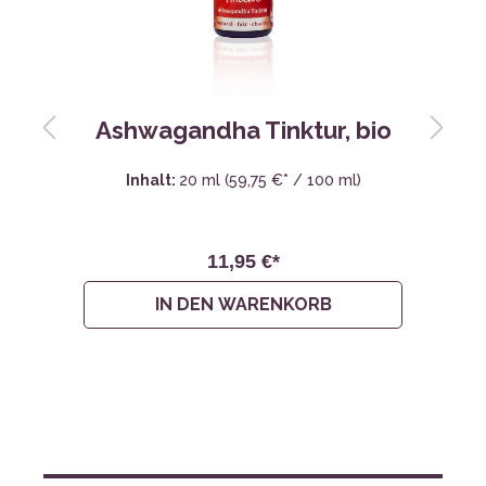
Ashwagandha Tinktur, bio
Inhalt:
20 ml
(59,75 €* / 100 ml)
11,95 €*
1
IN DEN WARENKORB
Angebote bis zu
TOP