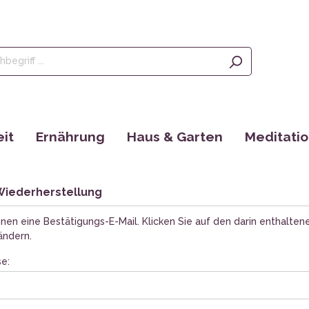
it
Ernährung
Haus & Garten
Meditati
Olivenöl, Oliven & Feigen
Saatgut
Räucherstä
rgänzungen
Tees
EM Produkte
Augenkisse
Wiederherstellung
Kaffee
Bücher
Yantras
nen eine Bestätigungs-E-Mail. Klicken Sie auf den darin enthaltene
Ayurveda
ändern.
e:
tain