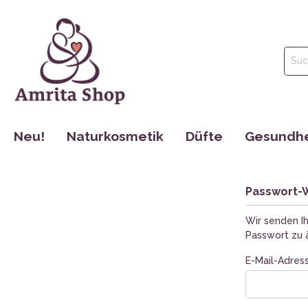
Neu!
Naturkosmetik
Düfte
Gesundhe
Gesichtspflege
Parfüm
Tinkturen
Körperpflege
Ätherische Öle
Nahrungse
Passwort-
Haarpflege
Hydrolate
Dr. Jacob´s
Wir senden Ih
Mund Hygiene
Maharishi 
Passwort zu 
Make Up
Cosmoveda
E-Mail-Adress
Rocky Moun
Bücher