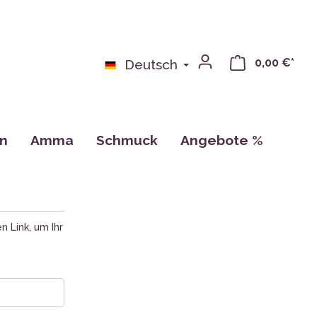
0,00 €*
Deutsch
on
Amma
Schmuck
Angebote %
bchen
Bücher
n
Kalender, Zeichnungen, Karten
Tassen
n Link, um Ihr
CDs