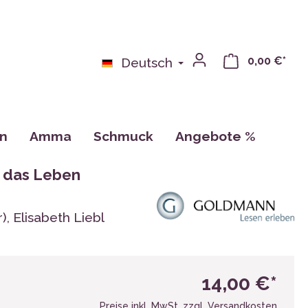
0,00 €*
Deutsch
on
Amma
Schmuck
Angebote %
bchen
Bücher
e das Leben
n
Kalender, Zeichnungen, Karten
Tassen
), Elisabeth Liebl
CDs
14,00 €*
Preise inkl. MwSt. zzgl. Versandkosten