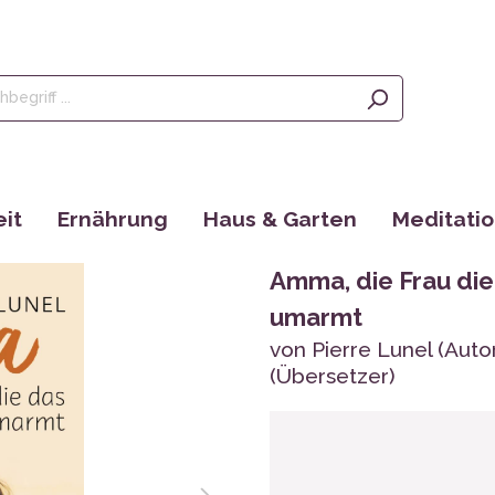
it
Ernährung
Haus & Garten
Meditati
Olivenöl, Oliven & Feigen
Saatgut
Räucherstä
Amma, die Frau di
rgänzungen
Tees
EM Produkte
Augenkisse
umarmt
Kaffee
Bücher
Yantras
von Pierre Lunel (Autor
(Übersetzer)
Ayurveda
tain