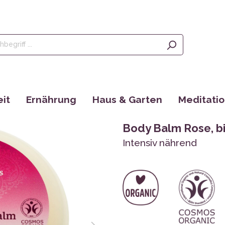
it
Ernährung
Haus & Garten
Meditati
Olivenöl, Oliven & Feigen
Saatgut
Räucherstä
Body Balm Rose, b
rgänzungen
Tees
EM Produkte
Augenkisse
Intensiv nährend
Kaffee
Bücher
Yantras
Ayurveda
tain