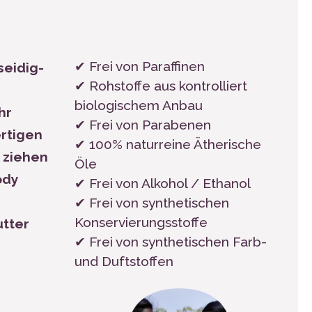
✔ Frei von Paraffinen
seidig-
✔ Rohstoffe aus kontrolliert
biologischem Anbau
hr
✔ Frei von Parabenen
ertigen
✔ 100% naturreine Ätherische
e ziehen
Öle
ody
✔ Frei von Alkohol / Ethanol
✔ Frei von synthetischen
Konservierungsstoffe
utter
✔ Frei von synthetischen Farb-
und Duftstoffen