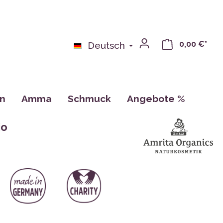
0,00 €*
Deutsch
on
Amma
Schmuck
Angebote %
bchen
Bücher
io
n
Kalender, Zeichnungen, Karten
Tassen
CDs