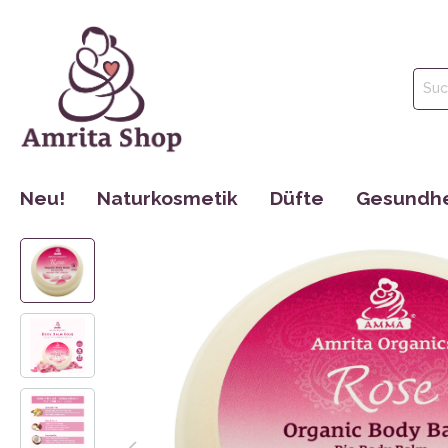
Neu!
Naturkosmetik
Düfte
Gesundhe
Gesichtspflege
Parfüm
Tinkturen
Körperpflege
Ätherische Öle
Nahrungse
Haarpflege
Hydrolate
Dr. Jacob´s
Mund Hygiene
Maharishi 
Make Up
Cosmoveda
Rocky Moun
Bücher