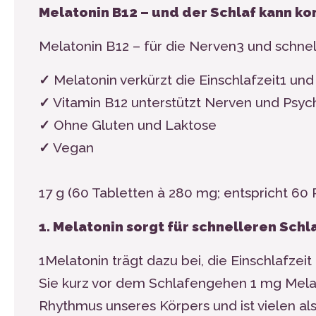
Melatonin B12 – und der Schlaf kann 
Melatonin B
12
– für die Nerven
3
und schnel
✓
Melatonin verkürzt die Einschlafzeit
1
und 
✓
Vitamin B
12
unterstützt Nerven und Psyc
✓
Ohne Gluten und Laktose
✓
Vegan
17 g (60 Tabletten
à
280 mg; entspricht 60 
1. Melatonin sorgt für schnelleren Schl
1
Melatonin trägt dazu bei, die Einschlafzeit
Sie kurz vor dem Schlafengehen 1 mg Mela
Rhythmus unseres Körpers und ist vielen a