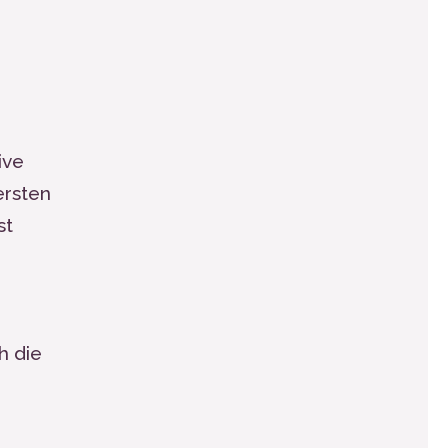
ive
ersten
st
h die