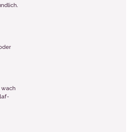
ndlich.
 oder
f wach
laf-