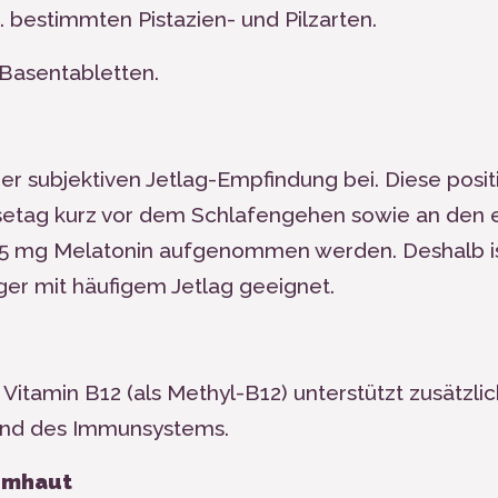
B. bestimmten Pistazien- und Pilzarten.
-Basentabletten
.
r subjektiven Jetlag-Empfindung bei. Diese posit
eisetag kurz vor dem Schlafengehen sowie an den 
0,5 mg Melatonin aufgenommen werden. Deshalb i
ger mit häufigem Jetlag geeignet.
 Vitamin B
12
(als Methyl-B
12
) unterstützt zusätzlic
und des Immunsystems.
imhaut