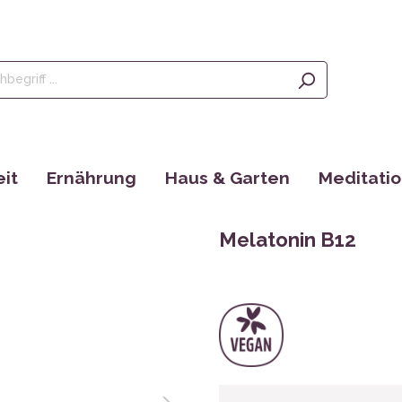
it
Ernährung
Haus & Garten
Meditati
Olivenöl, Oliven & Feigen
Saatgut
Räucherstä
Melatonin B12
rgänzungen
Tees
EM Produkte
Augenkisse
Kaffee
Bücher
Yantras
Ayurveda
tain