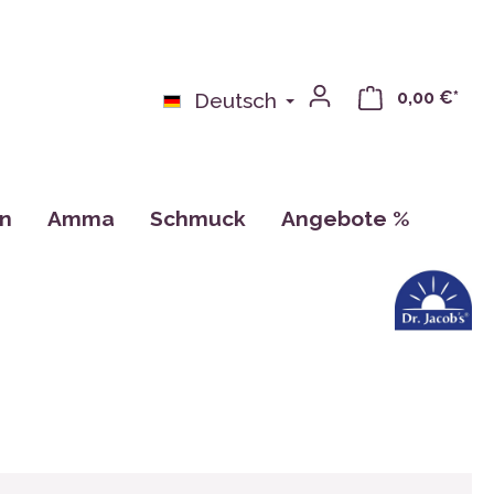
0,00 €*
Deutsch
on
Amma
Schmuck
Angebote %
bchen
Bücher
n
Kalender, Zeichnungen, Karten
Tassen
CDs