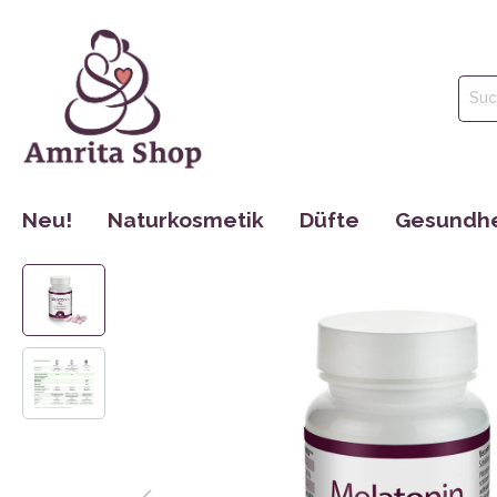
Neu!
Naturkosmetik
Düfte
Gesundhe
Gesichtspflege
Parfüm
Tinkturen
Körperpflege
Ätherische Öle
Nahrungse
Haarpflege
Hydrolate
Dr. Jacob´s
Mund Hygiene
Maharishi 
Make Up
Cosmoveda
Rocky Moun
Bücher