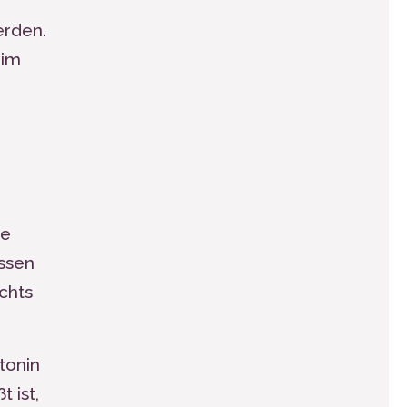
erden.
 im
ge
ssen
chts
tonin
t ist,