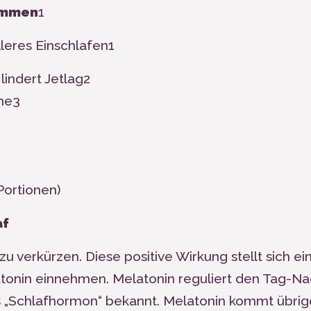
kommen
1
leres Einschlafen
1
lindert Jetlag
2
he
3
Portionen)
af
 zu verkürzen. Diese positive Wirkung stellt sich ei
tonin einnehmen. Melatonin reguliert den Tag-Na
ls „Schlafhormon“ bekannt. Melatonin kommt übri